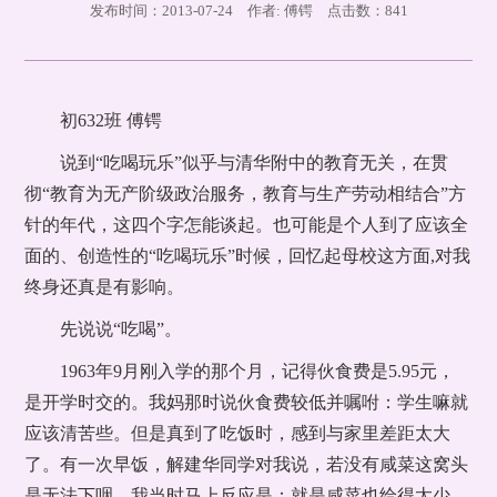
发布时间：2013-07-24 作者: 傅锷 点击数：
841
初632班 傅锷
说到“吃喝玩乐”似乎与清华附中的教育无关，在贯
彻“教育为无产阶级政治服务，教育与生产劳动相结合”方
针的年代，这四个字怎能谈起。也可能是个人到了应该全
面的、创造性的“吃喝玩乐”时候，回忆起母校这方面,对我
终身还真是有影响。
先说说“吃喝”。
1963年9月刚入学的那个月，记得伙食费是5.95元，
是开学时交的。我妈那时说伙食费较低并嘱咐：学生嘛就
应该清苦些。但是真到了吃饭时，感到与家里差距太大
了。有一次早饭，解建华同学对我说，若没有咸菜这窝头
是无法下咽。我当时马上反应是：就是咸菜也给得太少