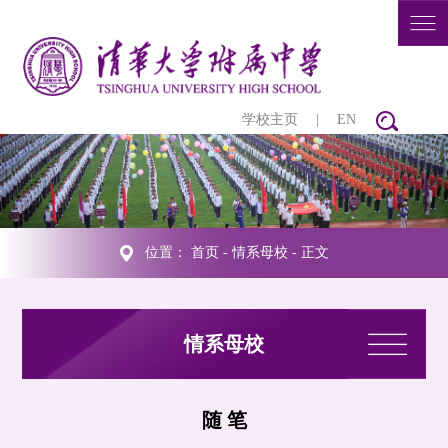
学校主页
|
EN
位置：
首页
-
情系母校
- 正文
情系母校
随 笔