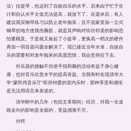
法）拉提琴，也达到了自娱自乐的水平。后来由于忙于生
计和自认水平太低无法提高，就放下了。在退休后，有人
建议我买钢琴练习以防止老年痴呆，且不说家里加一立式
钢琴的地方使我伤脑筋，就是其声响对街坊邻居的影响恐
怕要顾及。于是就又捡起了小提琴，更换高一档次的硬件
再加一弱音器问题全解决了。现已接近当年水准，自娱自
乐的需要和对老年痴呆的高度恐惧，我会坚持拉下去。
对乐器的接触不但使手指和脑的活动有益于身心健
康，也对音乐欣赏水平的提高有益。当我有时在现清华大
学“蒙民伟音乐厅”听所钟爱的室内乐时，那种享受和感怅
是无法用语言来表述的。
清华附中的几年（包括文革期间）经历，对我一生道
路走向的影响是全面的，受益感激不尽。
付锷