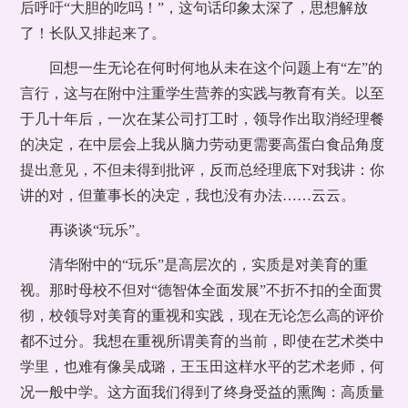
后呼吁“大胆的吃吗！”，这句话印象太深了，思想解放
了！长队又排起来了。
回想一生无论在何时何地从未在这个问题上有“左”的
言行，这与在附中注重学生营养的实践与教育有关。以至
于几十年后，一次在某公司打工时，领导作出取消经理餐
的决定，在中层会上我从脑力劳动更需要高蛋白食品角度
提出意见，不但未得到批评，反而总经理底下对我讲：你
讲的对，但董事长的决定，我也没有办法……云云。
再谈谈“玩乐”。
清华附中的“玩乐”是高层次的，实质是对美育的重
视。那时母校不但对“德智体全面发展”不折不扣的全面贯
彻，校领导对美育的重视和实践，现在无论怎么高的评价
都不过分。我想在重视所谓美育的当前，即使在艺术类中
学里，也难有像吴成璐，王玉田这样水平的艺术老师，何
况一般中学。这方面我们得到了终身受益的熏陶：高质量