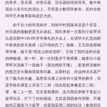
的美术，音乐课，对管乐器、弦乐器的培训等等。集中体
现在小东方红的演出上，尽管是少数同学参加，其对全校
同学艺术修养影响是巨大的。
由于从小的环境条件，到初中时我基本还是个音盲，
对乐器的接触更是无从谈起。我生来第一次看到小提琴演
出是在附中1963年开学典礼的大会上，在清华大礼堂由附
中新来的音乐老师（记不得姓氏了）独奏，王玉田老师钢
琴伴奏，曲子是“唱支山歌给党听”。它给了我对这种乐器
的神秘感。初一时，有一次到姜岁宁老师家，她拿出小提
琴即兴演奏了一段曲子（我当然听不懂），姜老师演奏时
的形态至今脑海里留有印象。从那时起，对这种洋乐器产
生了极大的兴趣。虽然音乐课上没有对小提琴的教学，但
是学校在课堂上开设了二胡（现在想起来像是京二胡）
课，每二人一把。弦乐是相通的，这为我后来敢于拿起小
提琴玩乐，打下了好的基础。尤其是我因条件所限，不懂
如何正规练习小提琴，但是我采用二胡的拉法（食指切弦