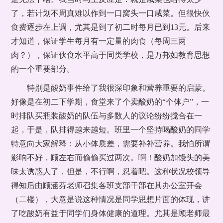
了，若计划不周真难以作到一口窝头一口咸菜。但很快伙
食费逐步在上调，尤其是到了初二时每月已到13元。后来
才知道，保证学生每月有一定量的肉食（每周三两
肉？），保证伙食水平高于同类学校，是万邦如教育思想
的一个重要部分。
特别是酸奶事件给了我很深印象和营养重要的启蒙。
好像是在初二下学期，食堂来了个卖酸奶的“个体户”，一
时排队买瓶装酸奶的队伍与多数人的议论纷纷搅合在一
起，于是，队排得越来越短。班里一个坚持喝酸奶的同学
特意向大家解释：从小体质差，需要补补营养。我怕所谓
影响不好，顾左右而偷偷买过两次。啊！酸奶加馒头的美
味太诱惑人了，但是，不行啊，忍着吧。这种状况校领导
得知后由顾涵芬老师召集各班支部干部在其办公室开会
（二楼），大意是说这种情况是同学思想片面的体现，讲
了吃酸奶有益于同学们身体健康的道理。尤其是顾老师最