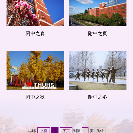
附中之春
附中之夏
附中之秋
附中之冬
共4条
上页
1
下页
到第
页
跳转