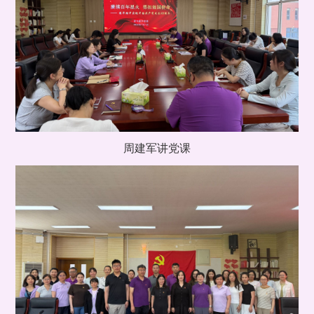
周建军讲党课