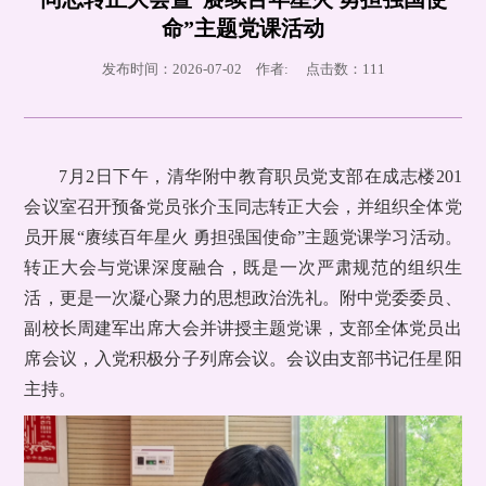
命”主题党课活动
发布时间：2026-07-02 作者: 点击数：
111
7月2日下午，清华附中教育职员党支部在成志楼201
会议室召开预备党员张介玉同志转正大会，并组织全体党
员开展“赓续百年星火 勇担强国使命”主题党课学习活动。
转正大会与党课深度融合，既是一次严肃规范的组织生
活，更是一次凝心聚力的思想政治洗礼。附中党委委员、
副校长周建军出席大会并讲授主题党课，支部全体党员出
席会议，入党积极分子列席会议。会议由支部书记任星阳
主持。