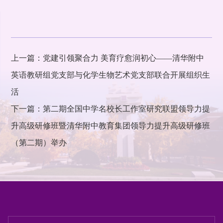
上一篇：党建引领聚合力 美育疗愈润初心——清华附中
英语教研组党支部与化学生物艺术党支部联合开展组织生
活
下一篇：第二期全国中学名校长工作室研究联盟领导力提
升高级研修班暨清华附中教育集团领导力提升高级研修班
（第二期）举办