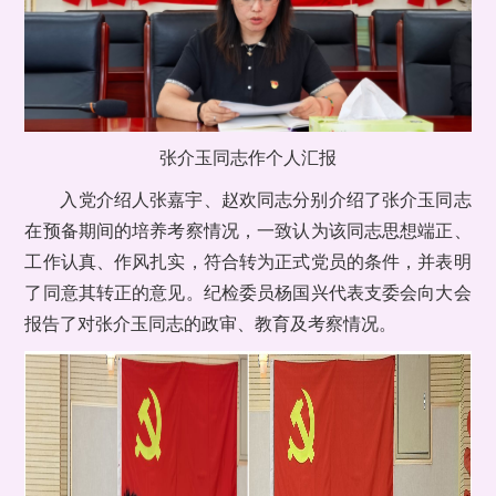
张介玉同志作个人汇报
入党介绍人张嘉宇、赵欢同志分别介绍了张介玉同志
在预备期间的培养考察情况，一致认为该同志思想端正、
工作认真、作风扎实，符合转为正式党员的条件，并表明
了同意其转正的意见。纪检委员杨国兴代表支委会向大会
报告了对张介玉同志的政审、教育及考察情况。