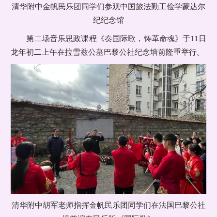
清华附中金帆民乐团同学们参观中国旅法勤工俭学蒙达尔
纪纪念馆
第二场音乐思政课程《奏国际歌，铸革命魂》于11日
龙年初二上午在拉雪兹公墓巴黎公社纪念墙前隆重举行。
清华附中胡军老师指挥金帆民乐团同学们在法国巴黎公社