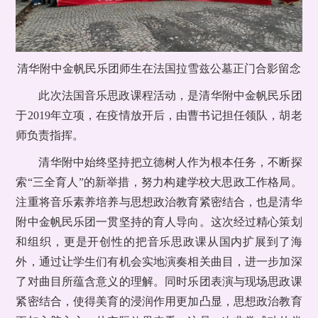
清华附中金帆民乐团师生在法国拉雪兹公墓正门合影留念
此次法国音乐思政课程活动，是清华附中金帆民乐团
于2019年立项，在疫情放开后，由曹书记担任领队，胡老
师负责指挥。
清华附中始终坚持把立德树人作为根本任务，不断探
索“三全育人”的新举措，努力构建学校大思政工作格局。
注重将音乐素养培养与思想政治教育紧密结合，也是清华
附中金帆民乐团一贯坚持的育人导向。这次经过精心策划
和组织，更是开创性的把音乐思政课从国内扩展到了海
外，通过让学生们有机会实地演奏相关曲目，进一步加深
了对曲目所蕴含意义的理解。同时乐团表演与现场思政课
紧密结合，使得美育的浸润作用更加凸显，思想政治教育