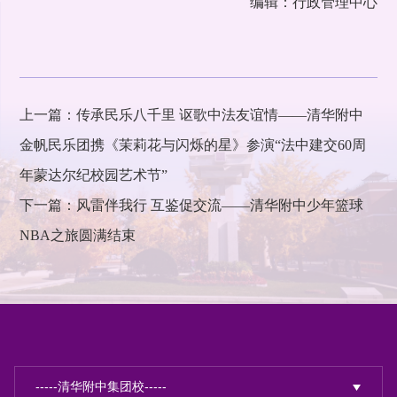
编辑：行政管理中心
上一篇：传承民乐八千里 讴歌中法友谊情——清华附中
金帆民乐团携《茉莉花与闪烁的星》参演“法中建交60周
年蒙达尔纪校园艺术节”
下一篇：风雷伴我行 互鉴促交流——清华附中少年篮球
NBA之旅圆满结束