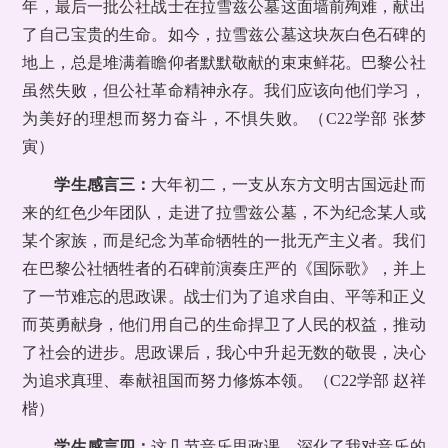
年，最后一批公社战士在拉雪兹公墓这面墙前殉难，献出
了自己宝贵的生命。如今，拉雪兹公墓这块灰白色石碑的
地上，总是堆满着瞻仰者默默敬献的束束鲜花。巴黎公社
虽然失败，但公社革命精神永存。我们应该向他们学习，
为美好的理想而努力奋斗，不惧失败。（C22学部 张梦
寅）
学生感言三：
大年初二，一支从东方文明古国远赴而
来的红色少年团队，走进了拉雪兹公墓，不为纪念某人或
某个家族，而是纪念为革命牺牲的一批无产主义者。我们
在巴黎公社牺牲者的石碑前演奏庄严的《国际歌》，并上
了一节难忘的思政课。战士们为了追求自由、平等和正义
而英勇献身，他们用自己的生命捍卫了人民的权益，推动
了社会的进步。思政课后，我心中升起无数的敬畏，决心
为追求真理、奉献祖国而努力修炼本领。（C22学部 赵祥
楷）
学生感言四：
这几节音乐思政课，深化了我对音乐的