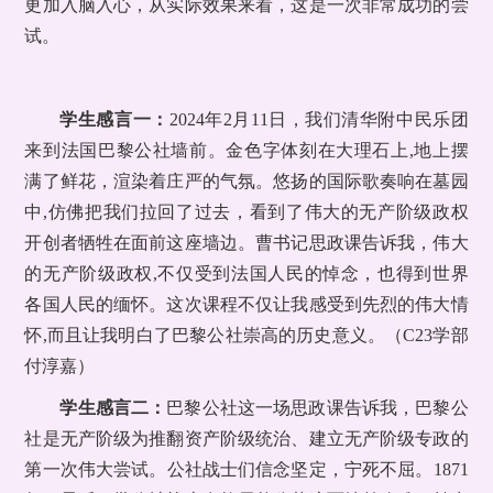
更加入脑入心，从实际效果来看，这是一次非常成功的尝
试。
学生感言一：
2024年2月11日，我们清华附中民乐团
来到法国巴黎公社墙前。金色字体刻在大理石上,地上摆
满了鲜花，渲染着庄严的气氛。悠扬的国际歌奏响在墓园
中,仿佛把我们拉回了过去，看到了伟大的无产阶级政权
开创者牺牲在面前这座墙边。曹书记思政课告诉我，伟大
的无产阶级政权,不仅受到法国人民的悼念，也得到世界
各国人民的缅怀。这次课程不仅让我感受到先烈的伟大情
怀,而且让我明白了巴黎公社崇高的历史意义。（C23学部
付淳嘉）
学生感言二：
巴黎公社这一场思政课告诉我，巴黎公
社是无产阶级为推翻资产阶级统治、建立无产阶级专政的
第一次伟大尝试。公社战士们信念坚定，宁死不屈。1871