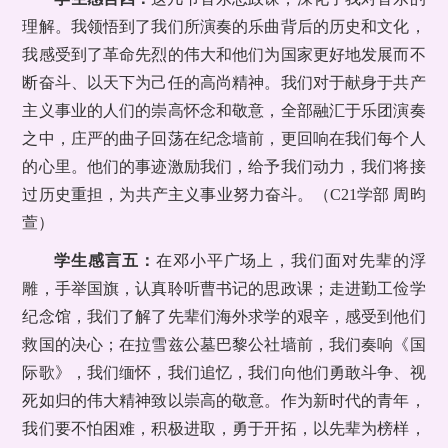
理解。我领悟到了我们所演奏的乐曲背后的历史和文化，
我感受到了革命先烈的伟大和他们为国家更好地发展而不
断奋斗、以天下为己任的高尚精神。我们对于献身于共产
主义事业的人们的崇高怀念和敬意，全部融汇于乐团演奏
之中，庄严的曲子回荡在纪念墙前，更回响在我们每个人
的心里。他们的事迹激励我们，给予我们动力，我们将接
过历史重担，为共产主义事业努力奋斗。（C21学部 周昀
萱）
学生感言五：
在邓小平广场上，我们面对先辈的浮
雕，手举国旗，认真聆听曹书记的思政课；走进勤工俭学
纪念馆，我们了解了先辈们海外求学的艰辛，感受到他们
救国的决心；在拉雪兹公墓巴黎公社墙前，我们奏响《国
际歌》，我们缅怀，我们追忆，我们向他们勇敢斗争、视
死如归的伟大精神致以崇高的敬意。作为新时代的青年，
我们要不怕困难，积极进取，勇于开拓，以先辈为榜样，