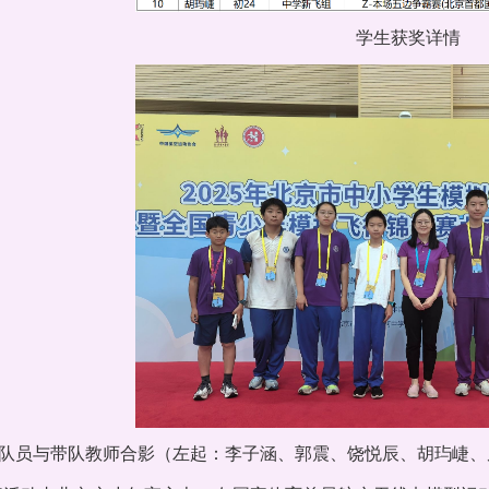
学生获奖详情
队员与带队教师合影（左起：李子涵、郭震、饶悦辰、胡玙崨、