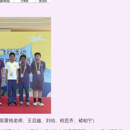
居重艳老师、王启越、刘动、程思齐、褚柏宁）