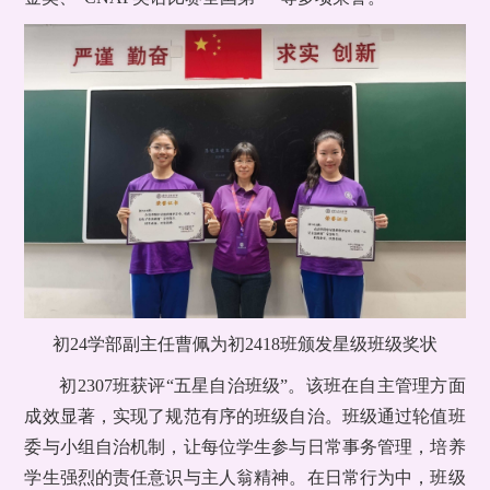
初24学部副主任曹佩为初2418班颁发星级班级奖状
初2307班获评“五星自治班级”。该班在自主管理方面
成效显著，实现了规范有序的班级自治。班级通过轮值班
委与小组自治机制，让每位学生参与日常事务管理，培养
学生强烈的责任意识与主人翁精神。在日常行为中，班级