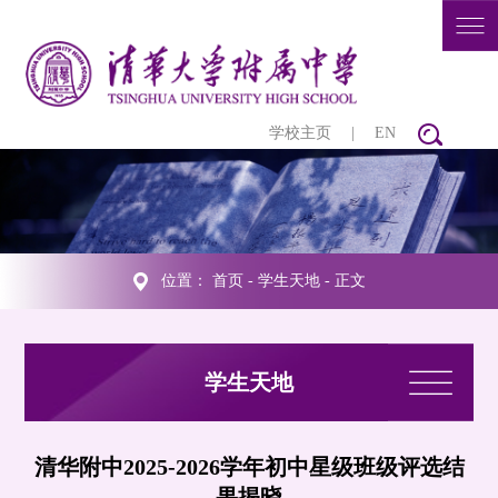
学校主页
|
EN
位置：
首页
-
学生天地
- 正文
学生天地
清华附中2025-2026学年初中星级班级评选结
果揭晓