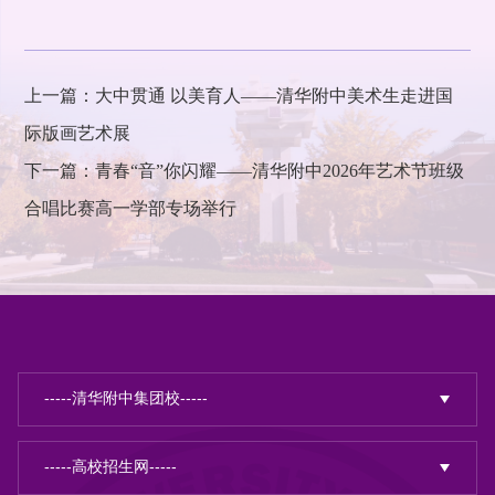
上一篇：大中贯通 以美育人——清华附中美术生走进国
际版画艺术展
下一篇：青春“音”你闪耀——清华附中2026年艺术节班级
合唱比赛高一学部专场举行