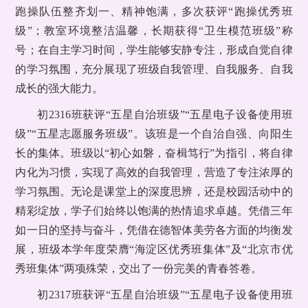
跑操队伍整齐划一、精神饱满，多次获评“跑操优秀班
级”；教室环境整洁温馨，长期获得“卫生模范班级”称
号；在自主学习时间，学生能够安静专注，形成自觉自律
的学习氛围，充分展现了班级自我管理、自我服务、自我
成长的强大能力。
初2316班获评“五星自治班级”“五星电子设备使用班
级”“五星志愿服务班级”。该班是一个自治自强、向阳生
长的集体。班级以“初心如磐，奋楫笃行”为指引，将自律
内化为习惯，实现了高效的自我管理，营造了专注浓厚的
学习氛围。无论是课堂上的深度思辨，还是校园活动中的
精彩绽放，学子们始终以饱满的热情追求卓越。凭借三年
如一日的坚持与奋斗，凭借在德智体美劳各方面的均衡发
展，班级本学年度荣膺“海淀区优秀班集体”及“北京市优
秀班集体”两项殊荣，交出了一份完美的青春答卷。
初2317班获评“五星自治班级”“五星电子设备使用班