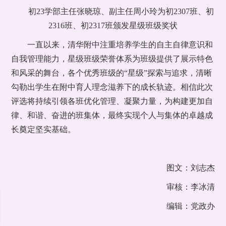
初23学部主任张晓琼、副主任周小玲为初2307班、初
2316班、初2317班颁发星级班级奖状
一直以来，清华附中注重培养学生的自主自律意识和
自我管理能力，星级班级荣誉体系为班级提供了展示特色
和风采的舞台，各个优秀班级的“星级”探索与追求，清晰
勾勒出学生在附中育人理念滋养下的成长轨迹。相信此次
评选将持续引领各班优化管理、凝聚力量，为构建更加自
律、和谐、奋进的班集体，最终实现个人与集体的卓越成
长奠定坚实基础。
图文：刘志杰
审核：李冰清
编辑：党政办