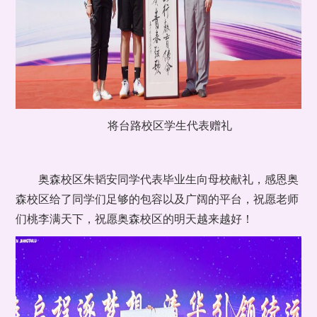
将台路校区学生代表赠礼
奥森校区朱韬安同学代表毕业生向母校献礼，感恩奥
森校区给了同学们足够的包容以及广阔的平台，祝愿老师
们桃李满天下，祝愿奥森校区的明天越来越好！