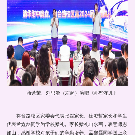
商紫茉、刘思源（左起）演唱《那些花儿》
将台路校区家委会代表张媛家长、徐浚哲家长和学生
代表孟鑫磊同学为学校赠礼。家长赠礼山水画，表意师恩
如山，感谢学校对孩子们的辛勤培养。孟鑫磊同学送上亲