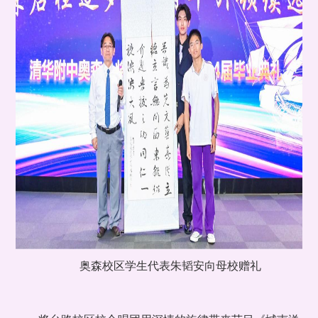
奥森校区学生代表朱韬安向母校赠礼