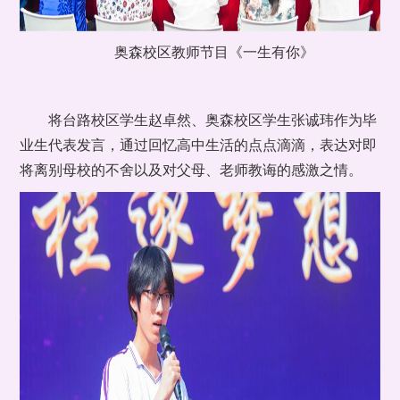
奥森校区教师节目《一生有你》
将台路校区学生赵卓然、奥森校区学生张诚玮作为毕
业生代表发言，通过回忆高中生活的点点滴滴，表达对即
将离别母校的不舍以及对父母、老师教诲的感激之情。