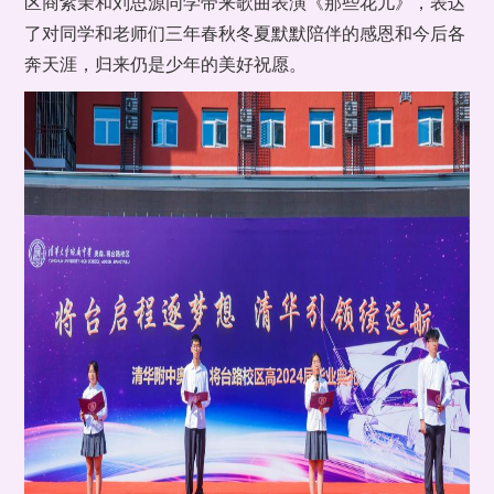
区商紫茉和刘思源同学带来歌曲表演《那些花儿》，表达
了对同学和老师们三年春秋冬夏默默陪伴的感恩和今后各
奔天涯，归来仍是少年的美好祝愿。