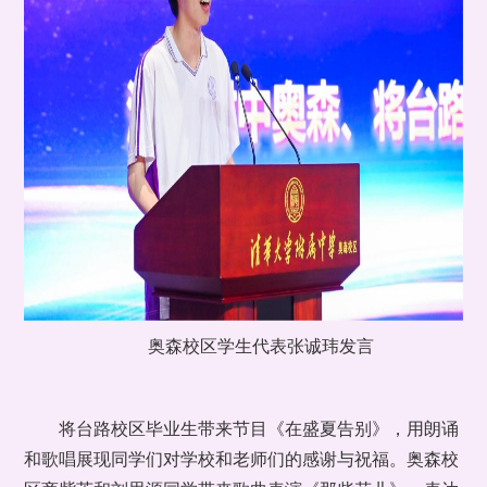
奥森校区学生代表张诚玮发言
将台路校区毕业生带来节目《在盛夏告别》，用朗诵
和歌唱展现同学们对学校和老师们的感谢与祝福。奥森校