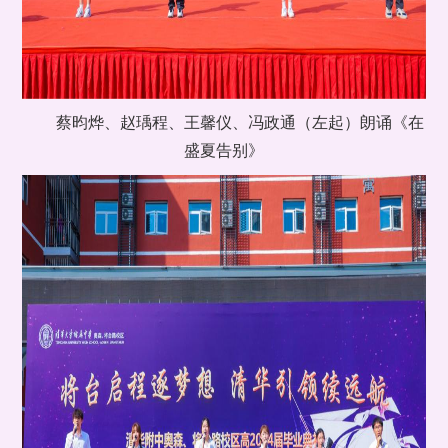
蔡昀烨、赵瑀程、王馨仪、冯政通（左起）朗诵《在
盛夏告别》