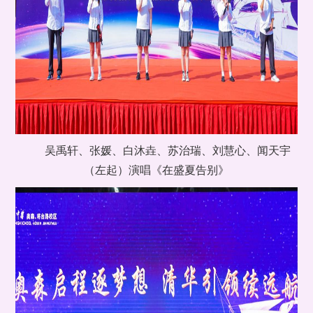
吴禹轩、张媛、白沐垚、苏治瑞、刘慧心、闻天宇
（左起）演唱《在盛夏告别》