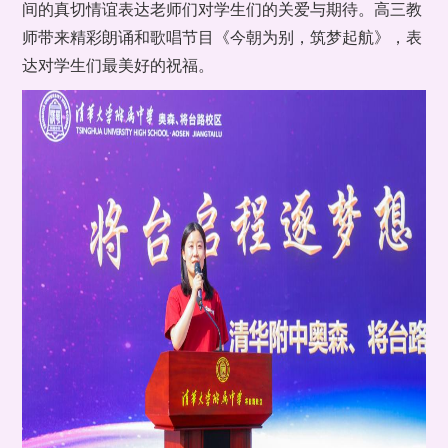
间的真切情谊表达老师们对学生们的关爱与期待。高三教
师带来精彩朗诵和歌唱节目《今朝为别，筑梦起航》，表
达对学生们最美好的祝福。