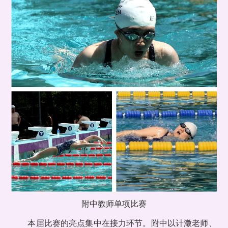
附中教师单项比赛
本届比赛的亮点集中在接力环节。附中以计澂老师、