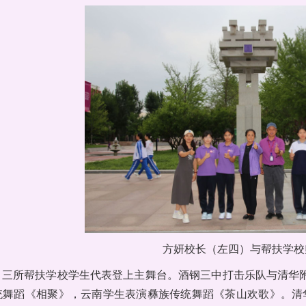
方妍校长（左四）与帮扶学校
，三所帮扶学校学生代表登上主舞台。酒钢三中打击乐队与清华
舞蹈《相聚》，云南学生表演彝族传统舞蹈《茶山欢歌》。清华