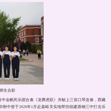
师生合影
附中金帆民乐团合奏《龙腾虎跃》并献上三首口琴连奏，西藏
附中曾于2026年1月赴嘉峪关实地帮扶组建酒钢三中打击乐