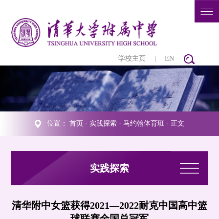
学校主页
|
EN
位置：
首页
-
实践探索
-
马约翰体育班
- 正文
实践探索
清华附中女篮获得2021—2022耐克中国高中篮
球联赛全国总冠军