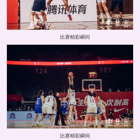
比赛精彩瞬间
比赛精彩瞬间