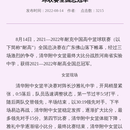
发布时间：2022-08-14 作者: 点击数：
3215
8月14日，2021—2022年耐克中国高中篮球联赛（以
下简称“耐高”）全国总决赛在广东佛山落下帷幕，经过三
场激烈的争夺，清华附中女篮最终大比分战胜河南省实验
中学，获得2021—2022年耐高全国总冠军。
女篮现场
清华附中女篮半决赛对阵长沙雅礼中学，开局稍显紧
张，0:5落后，队员迅速调整状态，第一节过半5:5打平，
随后两队交替领先，半场结束，以30:19领先对手。下半
场易边再战，清华附中女篮稳定发挥，逐渐扩大比分，最
多领先对手15分。第四节比赛，清华附中女篮体能下降，
雅礼中学逐渐缩小比分，最终比赛结束，清华附中女篮以