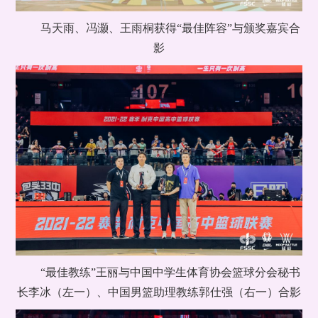
马天雨、冯灏、王雨桐获得“最佳阵容”与颁奖嘉宾合
影
“最佳教练”王丽与中国中学生体育协会篮球分会秘书
长李冰（左一）、中国男篮助理教练郭仕强（右一）合影