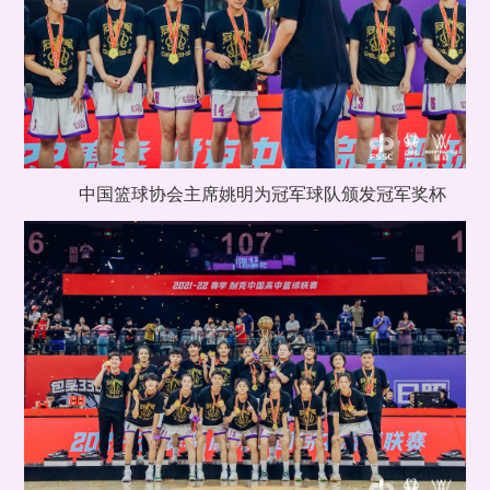
中国篮球协会主席姚明为冠军球队颁发冠军奖杯