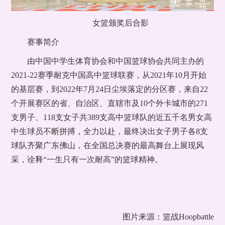
女篮颁奖后合影
赛事简介
由中国中学生体育协会和中国篮球协会共同主办的
2021-22赛季耐克中国高中篮球联赛，从2021年10月开始
的基层赛，到2022年7月24日尘埃落定的分区赛，来自22
个开展赛区的省、自治区、直辖市及10个外卡城市的271
支男子、118支女子共389支高中篮球队的近五千名男女高
中生球员不断拼搏，全力以赴，最终决出女子男子各8支
球队齐聚广东佛山，在全国总决赛的最高舞台上展现风
采，诠释“一生只有一次耐高”的篮球精神。
图片来源：篮战Hoopbattle