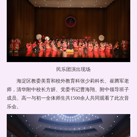
民乐团演出现场
海淀区教委美育和校外教育科张少莉科长、崔腾军老
师，清华附中校长方妍、党委书记曹海翔、附中领导班子
成员、高一与初一全体师生共1500余人共同观看了此次音
乐会。