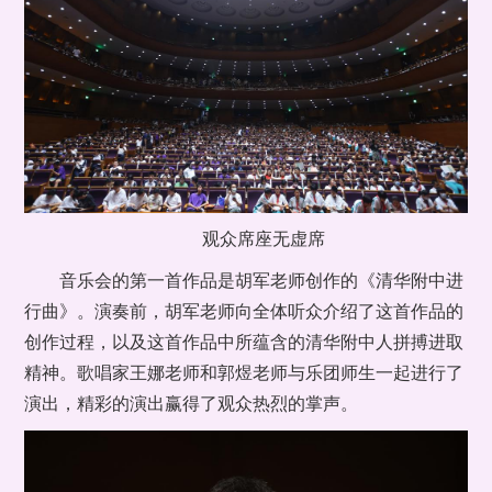
观众席座无虚席
音乐会的第一首作品是胡军老师创作的《清华附中进
行曲》。演奏前，胡军老师向全体听众介绍了这首作品的
创作过程，以及这首作品中所蕴含的清华附中人拼搏进取
精神。歌唱家王娜老师和郭煜老师与乐团师生一起进行了
演出，精彩的演出赢得了观众热烈的掌声。