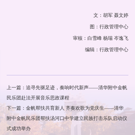
文：胡军 聂文婷
图：行政管理中心
审核：白雪峰 杨瑞 岑逸飞
编辑：行政管理中心
上一篇：追寻先驱足迹，奏响时代新声——清华附中金帆
民乐团赴法开展音乐思政课程
下一篇：金帆帮扶共育新人 齐奏欢歌为党庆生——清华
附中金帆民乐团帮扶汤河口中学建立民族打击乐队启动仪
式成功举办