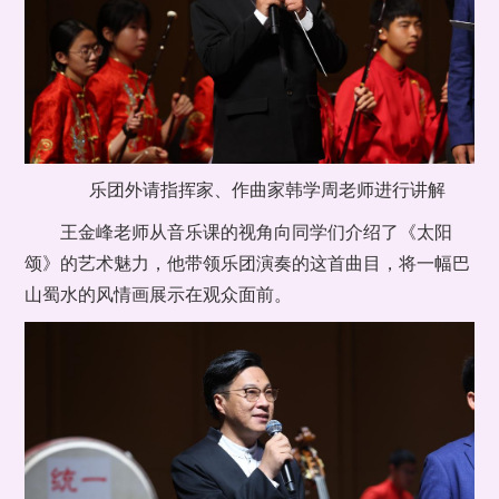
乐团外请指挥家、作曲家韩学周老师进行讲解
王金峰老师从音乐课的视角向同学们介绍了《太阳
颂》的艺术魅力，他带领乐团演奏的这首曲目，将一幅巴
山蜀水的风情画展示在观众面前。