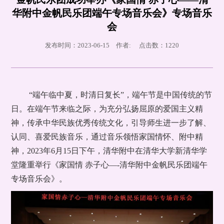
华附中金帆民乐团端午专场音乐会》专场音乐
会
发布时间：2023-06-15 作者: 点击数：
1220
“端午临中夏，时清日复长”，端午节是中国传统的节
日。在端午节来临之际，为充分弘扬屈原的爱国主义精
神，传承中华民族优秀传统文化，引导师生进一步了解、
认同、喜爱民族音乐，通过音乐领悟家国情怀、附中精
神，2023年6月15日下午，清华附中在清华大学新清华学
堂隆重举行《家国情 赤子心—-清华附中金帆民乐团端午
专场音乐会》。