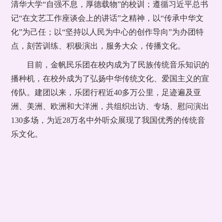
清华大学“自强不息，厚德载物”的校训；遵循习近平总书
记“在文艺工作座谈会上的讲话”之精神，以“传承中华文
化”为己任；以“坚持以人民为中心的创作导向”为办团特
点，刻苦训练、积极演出，服务大众，传播文化。
目前，金帆民乐团在校内成为了民族传统音乐知识的
播种机，在校外成为了弘扬中华传统文化、爱国主义的宣
传队。建团以来，乐团行程近40多万公里，足迹遍及亚
洲、美洲、欧洲和大洋洲，共组织出访、专场、慰问演出
130多场，为近28万名中外听众展现了我国优秀的传统音
乐文化。