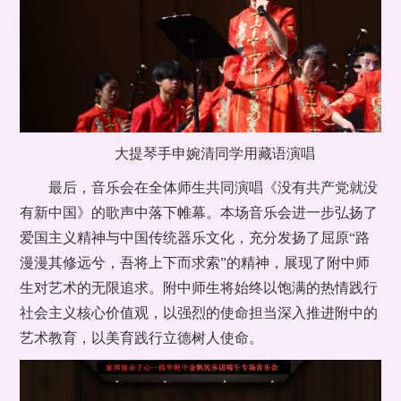
大提琴手申婉清同学用藏语演唱
最后，音乐会在全体师生共同演唱《没有共产党就没
有新中国》的歌声中落下帷幕。本场音乐会进一步弘扬了
爱国主义精神与中国传统器乐文化，充分发扬了屈原“路
漫漫其修远兮，吾将上下而求索”的精神，展现了附中师
生对艺术的无限追求。附中师生将始终以饱满的热情践行
社会主义核心价值观，以强烈的使命担当深入推进附中的
艺术教育，以美育践行立德树人使命。