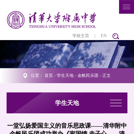
学校主页
|
EN
位置：
首页
-
学生天地
-
金帆民乐团
- 正文
学生天地
一堂弘扬爱国主义的音乐思政课——清华附中
金帆民乐团成功举办《家国情 赤子心——清