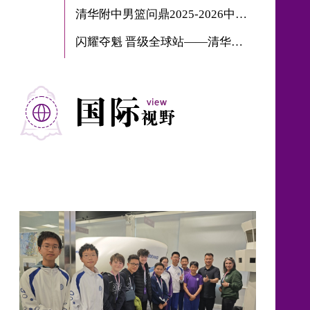
清华附中男篮问鼎2025-2026中国高中篮球联赛全国总冠军
闪耀夺魁 晋级全球站——清华附中学子在学术五项全能2026中国站摘金