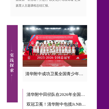
践育人主题课程总结汇报。
清华附中成功卫冕全国青少年校园足球联赛高中男子组全国总冠军
清华附中田径队在2026年全国中学生田径锦标赛获得15金8银5铜
双冠卫冕！清华附中包揽Jr.NBA校园篮球联赛北京赛区男女篮双冠