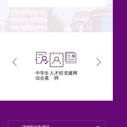
校图书
清华附
中学生
人才招
党建网
工会生
校图书
馆
中教育
综合素
聘
活
馆
基金会
质积分
评价系
统