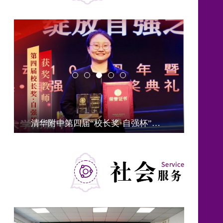
清华附中第四届“校长奖·自强杯”获奖教师——张梦甜