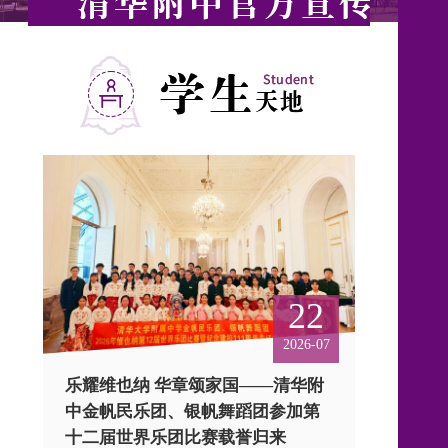
22
2026-07
乐耀维也纳 华章颂家国——清华附
中金帆民乐团、银帆舞蹈团参加第
十二届世界乐团比赛载誉归来