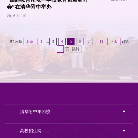
会”在清华附中举办
2016-11-10
...
...
共103条
上页
1
3
4
5
6
7
11
下页
到第
页
跳转